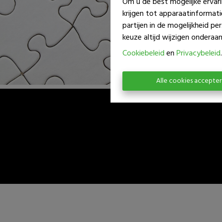
Om u de best mogelijke ervari
krijgen tot apparaatinformat
partijen in de mogelijkheid p
keuze altijd wijzigen onderaan 
Cookiebeleid
en
Privacybeleid
.
Alle cookies accepte