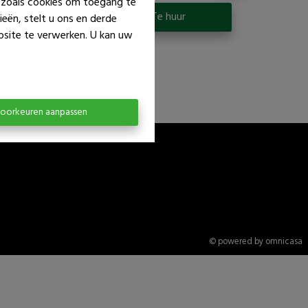
n zoals cookies om toegang te
p
Te huur
eën, stelt u ons en derde
bsite te verwerken. U kan uw
oorkeuren aanpassen
© powered by omnicasa