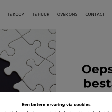
TE KOOP
TE HUUR
OVER ONS
CONTACT
Oeps
best
Een betere ervaring via cookies