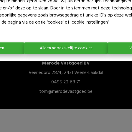
ng te bieden, gebruiken zowel wij als derde partijen technologieë
Te koo
ie en/of deze op te slaan. Door in te stemmen met deze technologi
ersoonlijke gegevens zoals browsegedrag of unieke ID's op deze we
de pagina via de optie 'cookies' of 'cookie instellingen'.
ren
Alleen noodzakelijke cookies
V
Merode Vastgoed BV
Veerledorp 28/4, 2431 Veerle-Laakdal
0495 22 68 71
tom@merodevastgoed.be