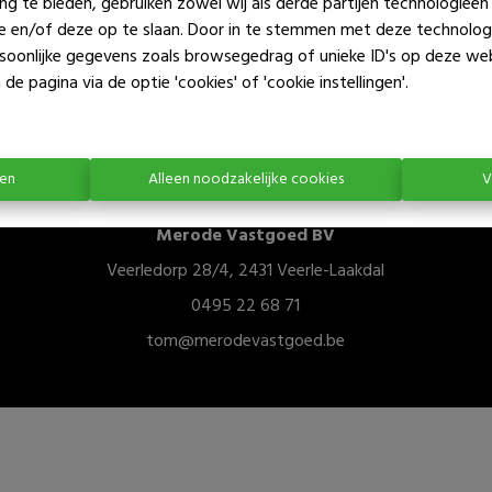
ng te bieden, gebruiken zowel wij als derde partijen technologieë
Te koo
ie en/of deze op te slaan. Door in te stemmen met deze technologi
ersoonlijke gegevens zoals browsegedrag of unieke ID's op deze we
de pagina via de optie 'cookies' of 'cookie instellingen'.
ren
Alleen noodzakelijke cookies
V
Merode Vastgoed BV
Veerledorp 28/4, 2431 Veerle-Laakdal
0495 22 68 71
tom@merodevastgoed.be