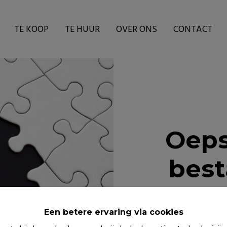
TE KOOP
TE HUUR
OVER ONS
CONTACT
Oeps
best
Een betere ervaring via cookies