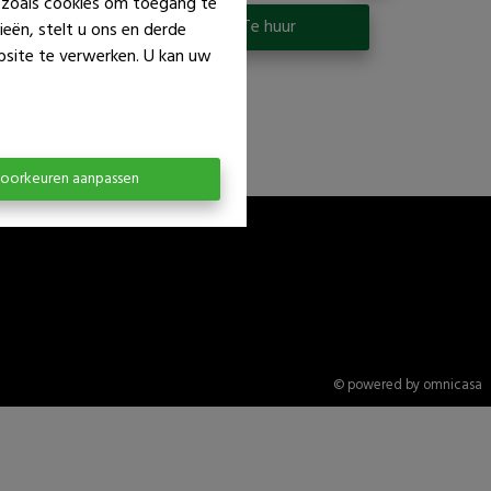
n zoals cookies om toegang te
p
Te huur
eën, stelt u ons en derde
bsite te verwerken. U kan uw
oorkeuren aanpassen
© powered by omnicasa