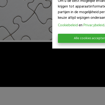
Om u de best mogelijke ervari
krijgen tot apparaatinformat
partijen in de mogelijkheid p
keuze altijd wijzigen onderaan 
Cookiebeleid
en
Privacybeleid
.
Alle cookies accepte