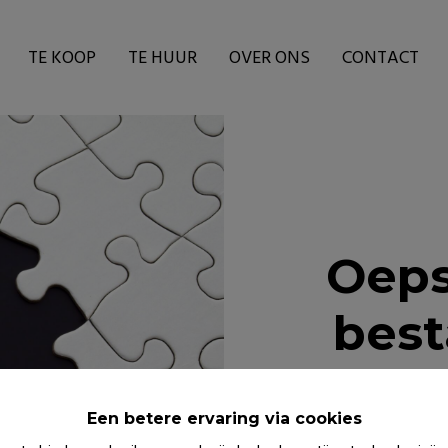
TE KOOP
TE HUUR
OVER ONS
CONTACT
Oeps
best
Een betere ervaring via cookies