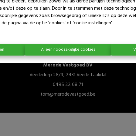
ng te bieden, gebruiken zowel wij als derde partijen technologieë
Te koo
ie en/of deze op te slaan. Door in te stemmen met deze technologi
ersoonlijke gegevens zoals browsegedrag of unieke ID's op deze we
de pagina via de optie 'cookies' of 'cookie instellingen'.
ren
Alleen noodzakelijke cookies
V
Merode Vastgoed BV
Veerledorp 28/4, 2431 Veerle-Laakdal
0495 22 68 71
tom@merodevastgoed.be