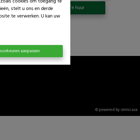
n zoals cookies om toegang te
p
Te huur
eën, stelt u ons en derde
bsite te verwerken. U kan uw
oorkeuren aanpassen
© powered by omnicasa