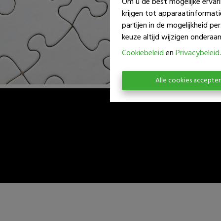
Om u de best mogelijke ervari
krijgen tot apparaatinformat
partijen in de mogelijkheid p
keuze altijd wijzigen onderaan 
Cookiebeleid
en
Privacybeleid
.
Alle cookies accepte