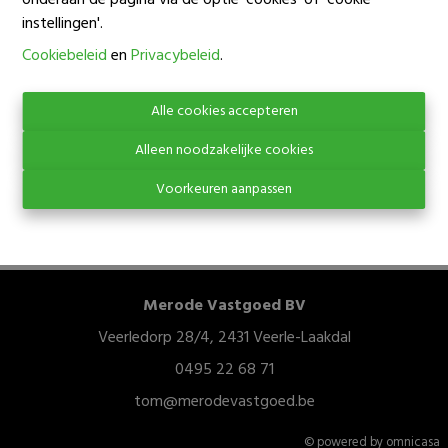
onderaan de pagina via de optie 'cookies' of 'cookie
instellingen'.
Oeps, deze pagina
Cookiebeleid
en
Privacybeleid
.
bestaat niet meer
Alle cookies accepteren
Alleen noodzakelijke cookies
Voorkeuren aanpassen
Te koop
Te huur
Merode Vastgoed BV
Veerledorp 28/4, 2431 Veerle-Laakdal
0495 22 68 71
tom@merodevastgoed.be
© powered by omnicasa