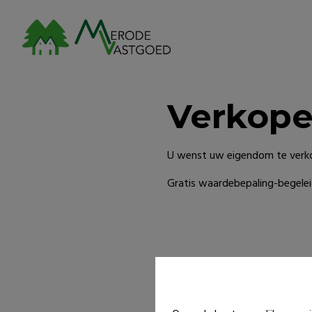
Verkop
U wenst uw eigendom te verk
Gratis waardebepaling-begeleid