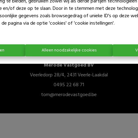
ng te bieden, gebruiken zowel wij als derde partijen technologieë
ie en/of deze op te slaan. Door in te stemmen met deze technologi
ersoonlijke gegevens zoals browsegedrag of unieke ID's op deze we
de pagina via de optie 'cookies' of 'cookie instellingen'.
ren
Alleen noodzakelijke cookies
V
Merode Vastgoed BV
Veerledorp 28/4, 2431 Veerle-Laakdal
0495 22 68 71
tom@merodevastgoed.be