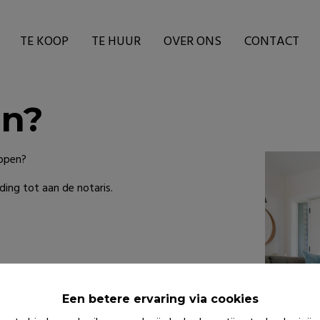
TE KOOP
TE HUUR
OVER ONS
CONTACT
en?
open?
ing tot aan de notaris.
Een betere ervaring via cookies