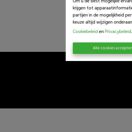
Om u de best mogelijke ervari
krijgen tot apparaatinformat
partijen in de mogelijkheid p
keuze altijd wijzigen onderaan 
Cookiebeleid
en
Privacybeleid
.
Alle cookies accepte