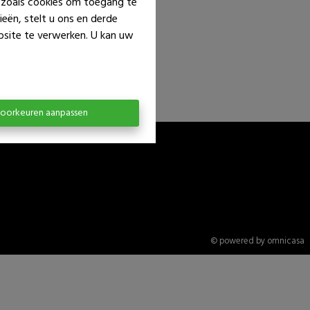
n zoals cookies om toegang te
eën, stelt u ons en derde
bsite te verwerken. U kan uw
oorkeuren aanpassen
© powered by omnicasa