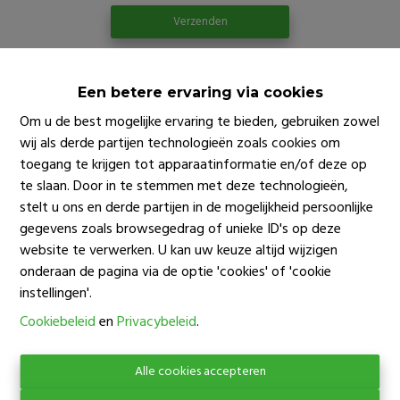
Verzenden
Een betere ervaring via cookies
Om u de best mogelijke ervaring te bieden, gebruiken zowel
wij als derde partijen technologieën zoals cookies om
Verplichte vermeldingen
toegang te krijgen tot apparaatinformatie en/of deze op
te slaan. Door in te stemmen met deze technologieën,
Jan Gebruers – Vastgoedmakelaar-bemiddelaar BIV nr. 207
stelt u ons en derde partijen in de mogelijkheid persoonlijke
231
gegevens zoals browsegedrag of unieke ID's op deze
website te verwerken. U kan uw keuze altijd wijzigen
Toezichthoudende autoriteit
onderaan de pagina via de optie 'cookies' of 'cookie
instellingen'.
Beroepsinstituut van Vastgoedmakelaars
Luxemburgstraat 16B
Cookiebeleid
en
Privacybeleid
.
1000 Brussel
Onderhevig aan
de plichtenleer van de vastgoedmakelaar
Alle cookies accepteren