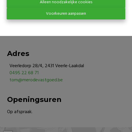
Alleen noodzakelijke cookies
Ondernemingsnummer : 0737.384.397
Voorkeuren aanpassen
BTW nummer: BE 0737 384 397
BA en borgstelling via NV AXA Belgium (polisnr. 730.390.160
)
Adres
Veerledorp 28/4, 2431 Veerle-Laakdal
0495 22 68 71
tom@merodevastgoed.be
Openingsuren
Op afspraak.