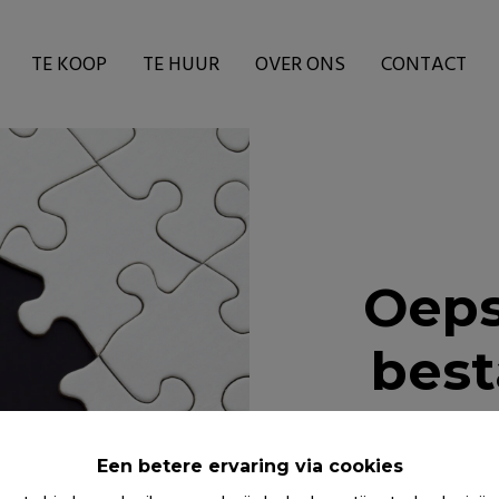
TE KOOP
TE HUUR
OVER ONS
CONTACT
Oeps
best
Een betere ervaring via cookies