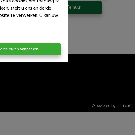
n zoals cookies om toegang te
p
Te huur
eën, stelt u ons en derde
bsite te verwerken. U kan uw
oorkeuren aanpassen
© powered by omnicasa