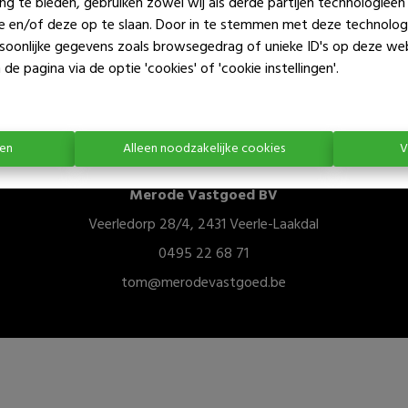
ng te bieden, gebruiken zowel wij als derde partijen technologieë
Te koo
ie en/of deze op te slaan. Door in te stemmen met deze technologi
ersoonlijke gegevens zoals browsegedrag of unieke ID's op deze we
de pagina via de optie 'cookies' of 'cookie instellingen'.
ren
Alleen noodzakelijke cookies
V
Merode Vastgoed BV
Veerledorp 28/4, 2431 Veerle-Laakdal
0495 22 68 71
tom@merodevastgoed.be