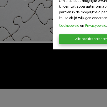
Om u de best mogelijke ervari
krijgen tot apparaatinformat
partijen in de mogelijkheid p
keuze altijd wijzigen onderaan 
Cookiebeleid
en
Privacybeleid
.
Alle cookies accepte