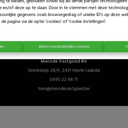
ng te bieden, gebruiken zowel wij als derde partijen technologieë
Te koo
ie en/of deze op te slaan. Door in te stemmen met deze technologi
ersoonlijke gegevens zoals browsegedrag of unieke ID's op deze we
de pagina via de optie 'cookies' of 'cookie instellingen'.
ren
Alleen noodzakelijke cookies
V
Merode Vastgoed BV
Veerledorp 28/4, 2431 Veerle-Laakdal
0495 22 68 71
tom@merodevastgoed.be