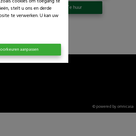
n zoals cookies om toegang te
p
Te huur
eën, stelt u ons en derde
bsite te verwerken. U kan uw
oorkeuren aanpassen
© powered by omnicasa