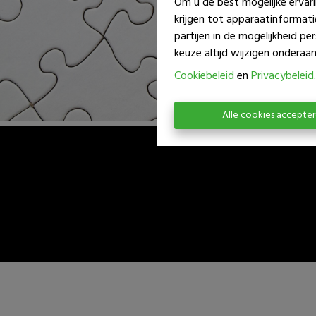
Om u de best mogelijke ervari
krijgen tot apparaatinformat
partijen in de mogelijkheid p
keuze altijd wijzigen onderaan 
Cookiebeleid
en
Privacybeleid
.
Alle cookies accepte