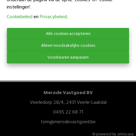
onderaan de pagina via de optie 'cookies' of 'cookie
instellingen'.
Oeps, deze pagina
Cookiebeleid
en
Privacybeleid
.
bestaat niet meer
Alle cookies accepteren
Alleen noodzakelijke cookies
Voorkeuren aanpassen
Te koop
Te huur
Merode Vastgoed BV
Veerledorp 28/4, 2431 Veerle-Laakdal
0495 22 68 71
tom@merodevastgoed.be
© powered by omnicasa