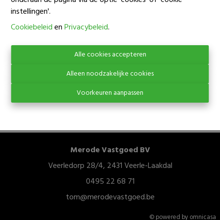
onderaan de pagina via de optie 'cookies' of 'cookie
instellingen'.
Oeps, deze pagina
Cookiebeleid
en
Privacybeleid
.
bestaat niet meer
Alle cookies accepteren
Alleen noodzakelijke cookies
Voorkeuren aanpassen
Te koop
Te huur
Merode Vastgoed BV
Veerledorp 28/4, 2431 Veerle-Laakdal
0495 22 68 71
tom@merodevastgoed.be
© powered by omnicasa